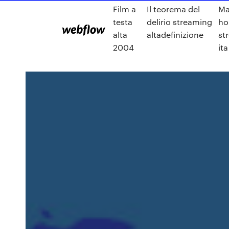
Film a
Il teorema del
Ma
testa
delirio streaming
ho
alta
altadefinizione
st
2004
ita