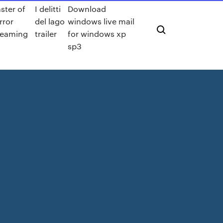
ster of
I delitti
Download
rror
del lago
windows live mail
reaming
trailer
for windows xp
sp3