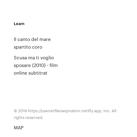
Learn
Il canto del mare
spartito coro
Scusa ma ti voglio
sposare (2010) - film
online subtitrat
© 2019 https://usenetfileswqmalom.netlify.app, Inc. All
rights reserved.
MAP