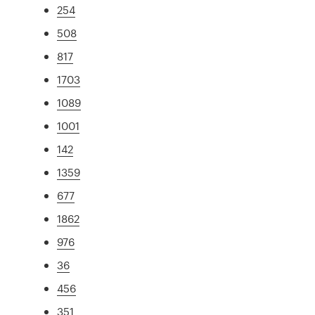
254
508
817
1703
1089
1001
142
1359
677
1862
976
36
456
351