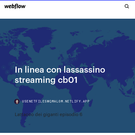
In linea con lassassino
streaming cb01
USENETFILESWQMALOM.NETLIFY.APP
Lattacco dei giganti episodio 6