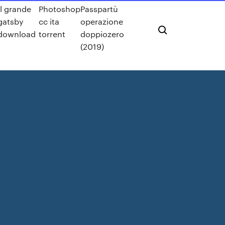
Il grande
Photoshop
Passpartù
gatsby
cc ita
operazione
download
torrent
doppiozero
(2019)