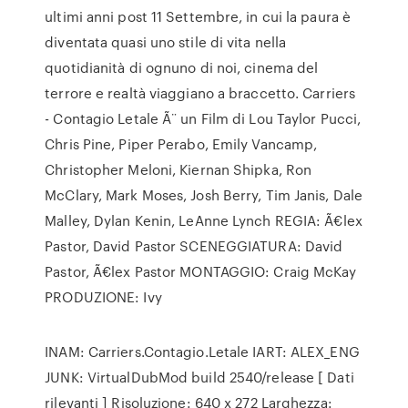
ultimi anni post 11 Settembre, in cui la paura è
diventata quasi uno stile di vita nella
quotidianità di ognuno di noi, cinema del
terrore e realtà viaggiano a braccetto. Carriers
- Contagio Letale Ã¨ un Film di Lou Taylor Pucci,
Chris Pine, Piper Perabo, Emily Vancamp,
Christopher Meloni, Kiernan Shipka, Ron
McClary, Mark Moses, Josh Berry, Tim Janis, Dale
Malley, Dylan Kenin, LeAnne Lynch REGIA: Ã€lex
Pastor, David Pastor SCENEGGIATURA: David
Pastor, Ã€lex Pastor MONTAGGIO: Craig McKay
PRODUZIONE: Ivy
INAM: Carriers.Contagio.Letale IART: ALEX_ENG
JUNK: VirtualDubMod build 2540/release [ Dati
rilevanti ] Risoluzione: 640 x 272 Larghezza: